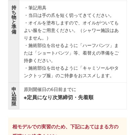
持
・筆記用具
ち
・当日は手の爪を短く切ってきてください。
物
と
・オイルを塗布しますので、オイルがついても
準
よい服をご用意ください。（シャワー施設はあ
備
りません。）
・施術部位を出せるように「ハーフパンツ」ま
たは「ショートパンツ」等、着替えの準備をご
持参ください。
・施術部位を出せるように「キャミソールやタ
ンクトップ服」のご持参をおススメします。
申
原則開催日の6日前までに
込
※定員になり次第締切・先着順
期
限
相モデルでの実習のため、下記にあてはまる方の