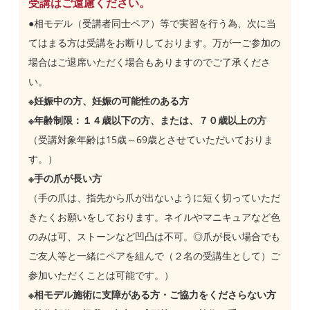
受講はご遠慮ください。
●相モデル（受講者同士ペア）等で実習を行う為、次に当
てはまる方は受講をお断りしております。万が一ご参加の
場合はご退席いただく場合もありますのでご了承くださ
い。
※妊娠中の方、妊娠の可能性のある方
※年齢制限：１４歳以下の方、または、７０歳以上の方
（受講対象年齢は15歳～69歳とさせていただいておりま
す。）
※手の爪が長い方
（手の爪は、指先から爪が出ないように短く切っていただ
きたくお願いをしております。ネイルやマニキュアなど色
のみは可、ストーンなど凹凸は不可。◎爪が長い場合でも
ご友人等と一緒にペアを組んで（２名の受講生として）ご
参加いただくことは可能です。）
※相モデル施術に支障がある方・ご協力をくださらない方