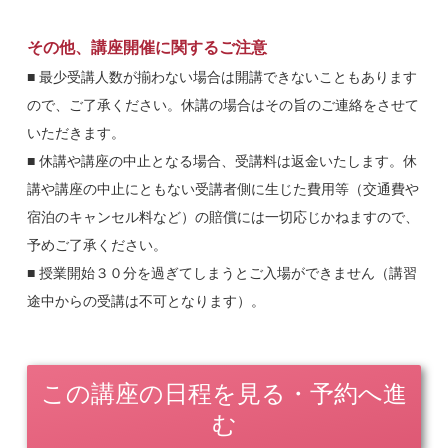
■ メディックス会員※の治療院（経営者と従業員）の方は申込
時に会員であることを必ずお伝えください。申し出ない場合は
その他、講座開催に関するご注意
受講費用が一般価格となりますのでご留意ください。ホームペ
■ 最少受講人数が揃わない場合は開講できないこともあります
ージから申し込む場合は「その他・ご質問」の枠に「会員名・
ので、ご了承ください。休講の場合はその旨のご連絡をさせて
治療院名」の入力をお願い致します。
いただきます。
※株式会社メディックスの「スーパーエクスプレス（計算センタ
■ 休講や講座の中止となる場合、受講料は返金いたします。休
ー）」「スーパーダイレクト（レセプトデーターセンター）」「在
講や講座の中止にともない受講者側に生じた費用等（交通費や
宅訪問マッサージ」のいずれかにご登録されている治療院様・会員
宿泊のキャンセル料など）の賠償には一切応じかねますので、
様を「メディックス会員」としています。会員様の貴院・貴店の従
業員スタッフの方もメディックス会員価格で受講することが出来ま
予めご了承ください。
す。
■ 授業開始３０分を過ぎてしまうとご入場ができません（講習
途中からの受講は不可となります）。
この講座の日程を見る・予約へ進
む