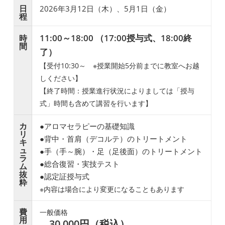
日
2026年3月12日（木）、5月1日（金）
程
11:00～18:00 （17:00授与式、18:00終
時
間
了）
【受付10:30～ ※授業開始5分前までに教室へお越
しください】
【終了時間：授業進行状況によりましては「授与
式」時間も含めて講習を行います】
カ
●アロマセラピーの基礎知識
リ
●背中・首肩（デコルテ）のトリートメント
キ
ュ
●手（手～腕）・足（足後面）のトリートメント
ラ
●総合復習・実技テスト
ム
抜
●認定証授与式
粋
※内容は場合により変更になることもあります
費
一般価格
用
30,000円（税込）