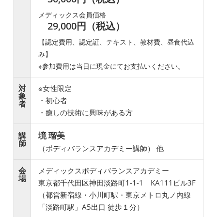
メディックス会員価格
29,000円（税込）
【認定費用、認定証、テキスト、教材費、昼食代込
み】
※参加費用は当日に現金にてお支払いください。
対
※女性限定
象
・初心者
者
・癒しの技術に興味がある方
境 瑠美
講
師
（ボディバランスアカデミー講師） 他
会
メディックスボディバランスアカデミー
場
東京都千代田区神田淡路町1-1-1 KA111ビル3F
（都営新宿線・小川町駅・東京メトロ丸ノ内線
「淡路町駅」A5出口 徒歩１分）