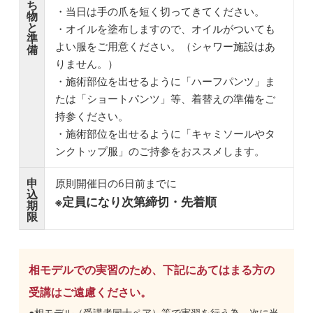
ち
・当日は手の爪を短く切ってきてください。
物
と
・オイルを塗布しますので、オイルがついても
準
よい服をご用意ください。（シャワー施設はあ
備
りません。）
・施術部位を出せるように「ハーフパンツ」ま
たは「ショートパンツ」等、着替えの準備をご
持参ください。
・施術部位を出せるように「キャミソールやタ
ンクトップ服」のご持参をおススメします。
申
原則開催日の6日前までに
込
※定員になり次第締切・先着順
期
限
相モデルでの実習のため、下記にあてはまる方の
受講はご遠慮ください。
●相モデル（受講者同士ペア）等で実習を行う為、次に当