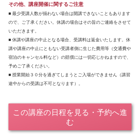
時に会員であることを必ずお伝えください。申し出ない場合は
その他、講座開催に関するご注意
受講費用が一般価格となりますのでご留意ください。ホームペ
■ 最少受講人数が揃わない場合は開講できないこともあります
ージから申し込む場合は「その他・ご質問」の枠に「会員名・
ので、ご了承ください。休講の場合はその旨のご連絡をさせて
治療院名」の入力をお願い致します。
いただきます。
※株式会社メディックスの「スーパーエクスプレス（計算センタ
■ 休講や講座の中止となる場合、受講料は返金いたします。休
ー）」「スーパーダイレクト（レセプトデーターセンター）」「在
講や講座の中止にともない受講者側に生じた費用等（交通費や
宅訪問マッサージ」のいずれかにご登録されている治療院様・会員
宿泊のキャンセル料など）の賠償には一切応じかねますので、
様を「メディックス会員」としています。会員様の貴院・貴店の従
業員スタッフの方もメディックス会員価格で受講することが出来ま
予めご了承ください。
す。
■ 授業開始３０分を過ぎてしまうとご入場ができません（講習
途中からの受講は不可となります）。
この講座の日程を見る・予約へ進
む