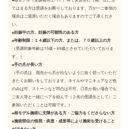
てはまる方は受講をお断りしております。万が一ご参加の
場合はご退席いただく場合もありますのでご了承くださ
い。
※妊娠中の方、妊娠の可能性のある方
※年齢制限：１４歳以下の方、または、７０歳以上の方
（受講対象年齢は15歳～69歳とさせていただいておりま
す。）
※手の爪が長い方
（手の爪は、指先から爪が出ないように短く切っていただ
きたくお願いをしております。ネイルやマニキュアなど色
のみは可、ストーンなど凹凸は不可。◎爪が長い場合でも
ご友人等と一緒にペアを組んで（２名の受講生として）ご
参加いただくことは可能です。）
※相モデル施術に支障がある方・ご協力をくださらない方
※施術部位の怪我・疾患・成形等により施術を受けること
ができない方