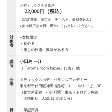
メディックス会員価格
22,000円（税込）
【認定費用、認定証、テキスト、教材費込み】
※参加費用は当日に現金にてお支払いください。
対
※女性限定
象
・初心者
者
・癒しの技術に興味がある方
小田島 一江
講
師
（「aroma room kazue」代表） 他
会
メディックスボディバランスアカデミー
場
東京都千代田区神田淡路町1-1-1 KA111ビル3F
（都営新宿線・小川町駅・東京メトロ丸ノ内線
「淡路町駅」A5出口 徒歩１分）
持
・筆記用具