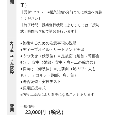
間
了）
【受付12:30～ ※授業開始5分前までに教室へお越
しください】
【終了時間：授業進行状況によりましては「授与
式」時間も含めて講習を行います】
カ
●施術するための注意事項の説明
リ
●ディープオイルトリートメント実習
キ
ュ
●うつ伏せ（伏臥位）＝足後面（足首～臀部含
ラ
む）、背中（臀部～背中・肩～二の腕含む）
ム
抜
●仰向け（仰臥位）＝足前面（足の甲～太も
粋
も）、デコルテ（胸部、肩、首）
●総合復習・実技テスト
●認定証授与式
※内容は場合により変更になることもあります
費
一般価格
用
23,000円（税込）