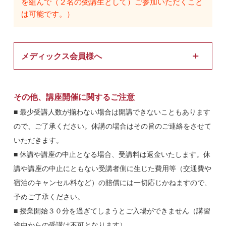
を組んで（２名の受講生として）ご参加いただくこと
は可能です。）
メディックス会員様へ
■ メディックス会員※の治療院（経営者と従業員）の方は申込
時に会員であることを必ずお伝えください。申し出ない場合は
その他、講座開催に関するご注意
受講費用が一般価格となりますのでご留意ください。ホームペ
■ 最少受講人数が揃わない場合は開講できないこともあります
ージから申し込む場合は「その他・ご質問」の枠に「会員名・
ので、ご了承ください。休講の場合はその旨のご連絡をさせて
治療院名」の入力をお願い致します。
いただきます。
※株式会社メディックスの「スーパーエクスプレス（計算センタ
■ 休講や講座の中止となる場合、受講料は返金いたします。休
ー）」「スーパーダイレクト（レセプトデーターセンター）」「在
講や講座の中止にともない受講者側に生じた費用等（交通費や
宅訪問マッサージ」のいずれかにご登録されている治療院様・会員
宿泊のキャンセル料など）の賠償には一切応じかねますので、
様を「メディックス会員」としています。会員様の貴院・貴店の従
業員スタッフの方もメディックス会員価格で受講することが出来ま
予めご了承ください。
す。
■ 授業開始３０分を過ぎてしまうとご入場ができません（講習
途中からの受講は不可となります）。