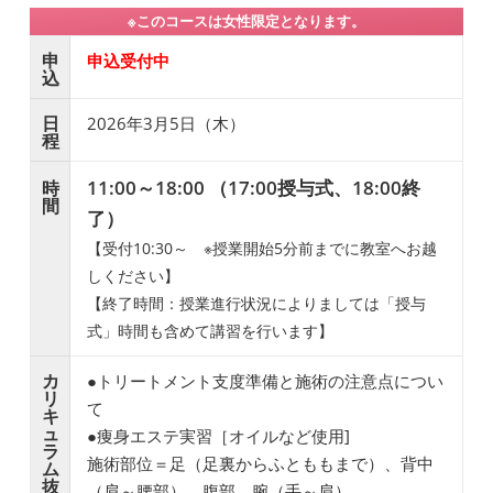
※このコースは女性限定となります。
申
申込受付中
込
日
2026年3月5日（木）
程
11:00～18:00 （17:00授与式、18:00終
時
間
了）
【受付10:30～ ※授業開始5分前までに教室へお越
しください】
【終了時間：授業進行状況によりましては「授与
式」時間も含めて講習を行います】
カ
●トリートメント支度準備と施術の注意点につい
リ
て
キ
ュ
●痩身エステ実習［オイルなど使用]
ラ
施術部位＝足（足裏からふとももまで）、背中
ム
抜
（肩～腰部）、腹部、腕（手～肩）