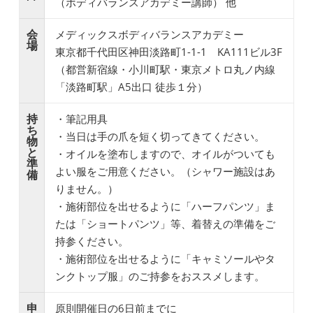
（ボディバランスアカデミー講師） 他
会
メディックスボディバランスアカデミー
場
東京都千代田区神田淡路町1-1-1 KA111ビル3F
（都営新宿線・小川町駅・東京メトロ丸ノ内線
「淡路町駅」A5出口 徒歩１分）
持
・筆記用具
ち
・当日は手の爪を短く切ってきてください。
物
と
・オイルを塗布しますので、オイルがついても
準
よい服をご用意ください。（シャワー施設はあ
備
りません。）
・施術部位を出せるように「ハーフパンツ」ま
たは「ショートパンツ」等、着替えの準備をご
持参ください。
・施術部位を出せるように「キャミソールやタ
ンクトップ服」のご持参をおススメします。
申
原則開催日の6日前までに