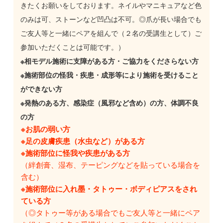
きたくお願いをしております。ネイルやマニキュアなど色
のみは可、ストーンなど凹凸は不可。◎爪が長い場合でも
ご友人等と一緒にペアを組んで（２名の受講生として）ご
参加いただくことは可能です。）
※相モデル施術に支障がある方・ご協力をくださらない方
※施術部位の怪我・疾患・成形等により施術を受けること
ができない方
※発熱のある方、感染症（風邪など含め）の方、体調不良
の方
※お肌の弱い方
※足の皮膚疾患（水虫など）がある方
※施術部位に怪我や疾患がある方
（絆創膏、湿布、テーピングなどを貼っている場合を
含む）
※施術部位に入れ墨・タトゥー・ボディピアスをされ
ている方
（◎タトゥー等がある場合でもご友人等と一緒にペア