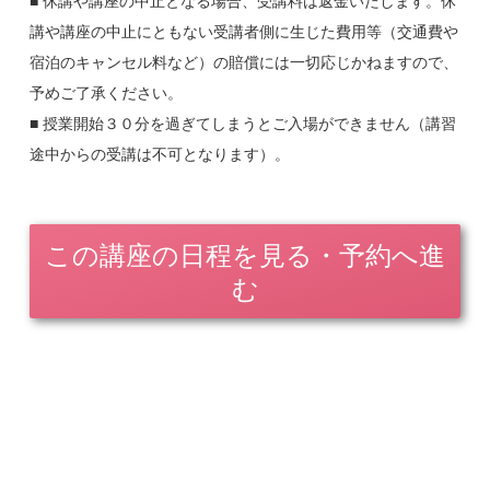
※株式会社メディックスの「スーパーエクスプレス（計算センタ
■ 休講や講座の中止となる場合、受講料は返金いたします。休
ー）」「スーパーダイレクト（レセプトデーターセンター）」「在
講や講座の中止にともない受講者側に生じた費用等（交通費や
宅訪問マッサージ」のいずれかにご登録されている治療院様・会員
宿泊のキャンセル料など）の賠償には一切応じかねますので、
様を「メディックス会員」としています。会員様の貴院・貴店の従
業員スタッフの方もメディックス会員価格で受講することが出来ま
予めご了承ください。
す。
■ 授業開始３０分を過ぎてしまうとご入場ができません（講習
途中からの受講は不可となります）。
この講座の日程を見る・予約へ進
む