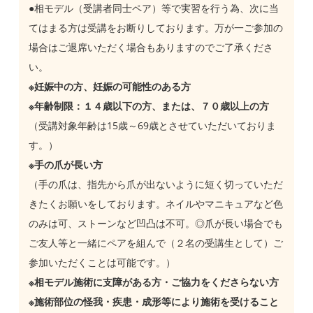
●相モデル（受講者同士ペア）等で実習を行う為、次に当
てはまる方は受講をお断りしております。万が一ご参加の
場合はご退席いただく場合もありますのでご了承くださ
い。
※妊娠中の方、妊娠の可能性のある方
※年齢制限：１４歳以下の方、または、７０歳以上の方
（受講対象年齢は15歳～69歳とさせていただいておりま
す。）
※手の爪が長い方
（手の爪は、指先から爪が出ないように短く切っていただ
きたくお願いをしております。ネイルやマニキュアなど色
のみは可、ストーンなど凹凸は不可。◎爪が長い場合でも
ご友人等と一緒にペアを組んで（２名の受講生として）ご
参加いただくことは可能です。）
※相モデル施術に支障がある方・ご協力をくださらない方
※施術部位の怪我・疾患・成形等により施術を受けること