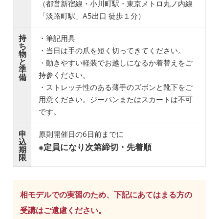
（都営新宿線・小川町駅・東京メトロ丸ノ内線
「淡路町駅」A5出口 徒歩１分）
持
・筆記用具
ち
・当日は手の爪を短く切ってきてください。
物
と
・動きやすい軽装でお越しになるか着替えをご
準
持参ください。
備
・ストレッチ性のある薄手のズボンと靴下をご
用意ください。ジーパンまたはスカートは不可
です。
申
原則開催日の6日前までに
込
※定員になり次第締切・先着順
期
限
相モデルでの実習のため、下記にあてはまる方の
受講はご遠慮ください。