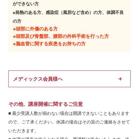
ができない方
※発熱のある方、感染症（風邪など含め）の方、体調不良
の方
※頭部に外傷のある方
※頭部及び骨盤部、腰部の外科手術を行った方
※脳血管に関する疾患をお持ちの方
メディックス会員様へ
■ メディックス会員※の治療院（経営者と従業員）の方は申込
時に会員であることを必ずお伝えください。申し出ない場合は
その他、講座開催に関するご注意
受講費用が一般価格となりますのでご留意ください。ホームペ
■ 最少受講人数が揃わない場合は開講できないこともあります
ージから申し込む場合は「その他・ご質問」の枠に「会員名・
ので、ご了承ください。休講の場合はその旨のご連絡をさせて
治療院名」の入力をお願い致します。
いただきます。