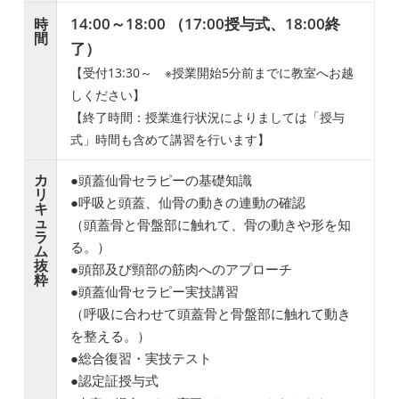
14:00～18:00 （17:00授与式、18:00終
時
間
了）
【受付13:30～ ※授業開始5分前までに教室へお越
しください】
【終了時間：授業進行状況によりましては「授与
式」時間も含めて講習を行います】
カ
●頭蓋仙骨セラピーの基礎知識
リ
●呼吸と頭蓋、仙骨の動きの連動の確認
キ
ュ
（頭蓋骨と骨盤部に触れて、骨の動きや形を知
ラ
る。）
ム
抜
●頭部及び頸部の筋肉へのアプローチ
粋
●頭蓋仙骨セラピー実技講習
（呼吸に合わせて頭蓋骨と骨盤部に触れて動き
を整える。）
●総合復習・実技テスト
●認定証授与式